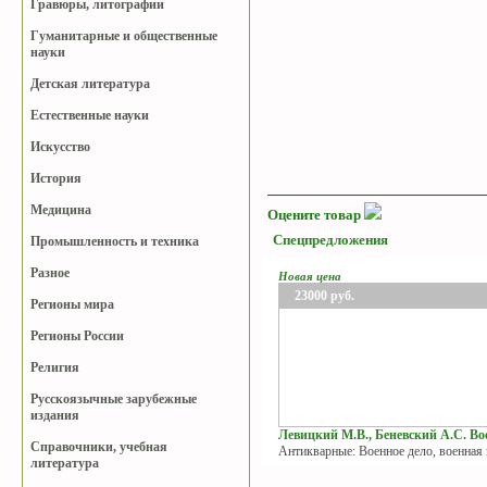
Гравюры, литографии
Гуманитарные и общественные
науки
Детская литература
Естественные науки
Искусство
История
Медицина
Оцените товар
Спецпредложения
Промышленность и техника
Разное
Новая цена
23000
руб.
Регионы мира
Регионы России
Религия
Русскоязычные зарубежные
издания
Левицкий М.В., Беневский А.С. Вое
Справочники, учебная
Антикварные: Военное дело, военная
литература