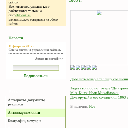
1863 г.
сайтом.
Все новые поступления книг
добавляются только на
сайт
oldbook.su
Заказы можно совершать на обоих
сайтах.
Новости
11 февраля 2017 г.
Смена системы управления сайтом.
Архив новостей>>>
Добавить товар в таблицу сравнени
Задать вопрос по товару "Дмитрие
Каталог
М.А. Князь Иван Михайлович
Долгорукой и его сочинения. 1863 г
Автографы, документы,
рукописи
В наличии:
Нет
Антикварные книги
Биографии, мемуары