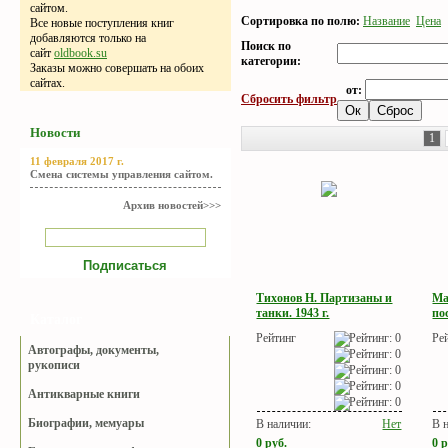
сайтом.
Сортировка по полю:
Название
Цена
Все новые поступления книг
добавляются только на
Поиск по
сайт
oldbook.su
категории:
Заказы можно совершать на обоих
сайтах.
от:
Сбросить фильтр
Новости
1
11 февраля 2017 г.
Смена системы управления сайтом.
Архив новостей>>>
Тихонов Н. Партизаны и
Ма
танки. 1943 г.
по
Каталог
Рейтинг
Ре
Автографы, документы,
рукописи
Антикварные книги
Биографии, мемуары
В наличии:
Нет
В 
0
руб.
0
р