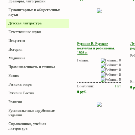
Гравюры, литографии
Гуманитарные и общественные
науки
Детская литература
Естественные науки
Искусство
Русаков В. Русские
Лу
колумбы и робинзоны.
ро
История
1903 г.
Ре
Медицина
Рейтинг
Промышленность и техника
Разное
В 
Регионы мира
В наличии:
Нет
0
р
0
руб.
Регионы России
Религия
Русскоязычные зарубежные
издания
Справочники, учебная
литература