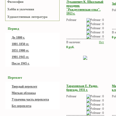
Лукашевич К. Школьный
Философия
За
праздник
Хобби и увлечения
"Рождественская елка".
Ре
1913 г.
Художественная литература
Рейтинг
Период
В 
0
р
До 1800 г.
В наличии:
Нет
1801-1850 гг.
0
руб.
1851-1900 гг.
1901-1945 гг.
После 1945 г.
Переплет
Тараховская Е. Радио-
Ма
Твердый переплет
бригада. 1931 г.
кле
Мягкая обложка
Рейтинг
Ре
Утрачена часть переплета
Без переплета