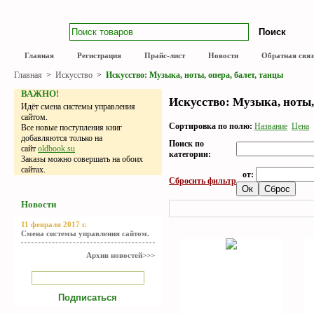
Поиск
Главная
Регистрация
Прайс-лист
Новости
Обратная связ
Главная
>
Искусство
>
Искусствo: Музыка, ноты, опера, балет, танцы
ВАЖНО!
Искусствo: Музыка, ноты,
Идёт смена системы управления
сайтом.
Сортировка по полю:
Название
Цена
Все новые поступления книг
добавляются только на
Поиск по
сайт
oldbook.su
категории:
Заказы можно совершать на обоих
сайтах.
от:
Сбросить фильтр
Новости
11 февраля 2017 г.
Смена системы управления сайтом.
Архив новостей>>>