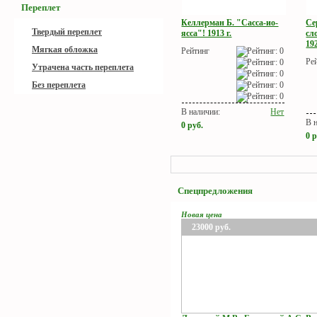
Переплет
Келлерман Б. "Сасса-ио-
Се
Твердый переплет
ясса"! 1913 г.
сл
192
Мягкая обложка
Рейтинг
Ре
Утрачена часть переплета
Без переплета
В наличии:
Нет
В 
0
руб.
0
р
Спецпредложения
Новая цена
23000
руб.