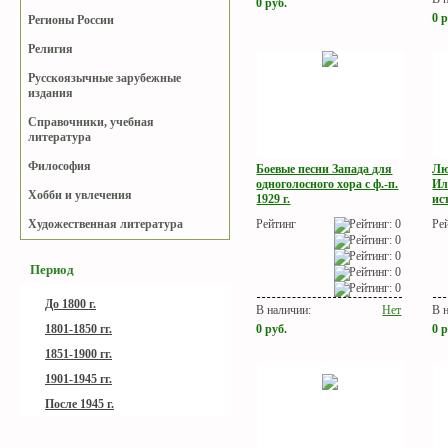
0
руб.
0
р
Регионы России
Религия
Русскоязычные зарубежные
издания
Справочники, учебная
литература
Философия
Боевые песни Запада для
Лю
одноголосного хора с ф.-п.
Ил
Хобби и увлечения
1929 г.
ис
Рейтинг
Ре
Художественная литература
Период
До 1800 г.
В наличии:
Нет
В 
0
руб.
0
р
1801-1850 гг.
1851-1900 гг.
1901-1945 гг.
После 1945 г.