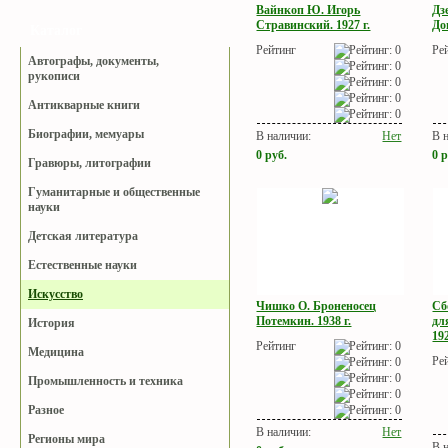
Вайнкоп Ю. Игорь
Дз
Стравинский. 1927 г.
Дон
Каталог
Рейтинг
Ре
Автографы, документы,
рукописи
Антикварные книги
Биографии, мемуары
В наличии:
Нет
В 
0
руб.
0
р
Гравюры, литографии
Гуманитарные и общественные
науки
Детская литература
Естественные науки
Искусство
Чишко О. Броненосец
Сб
Потемкин. 1938 г.
дл
История
192
Рейтинг
Медицина
Ре
Промышленность и техника
Разное
В наличии:
Нет
Регионы мира
В 