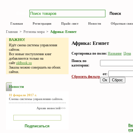
Поиск
Главная
Регистрация
Прайс-лист
Новости
Обратная связ
Главная
>
Регионы мира
>
Африка: Египет
ВАЖНО!
Африка: Египет
Идёт смена системы управления
сайтом.
Сортировка по полю:
Название
Цена
Все новые поступления книг
добавляются только на
Поиск по
сайт
oldbook.su
категории:
Заказы можно совершать на обоих
сайтах.
от:
Сбросить фильтр
Новости
11 февраля 2017 г.
Смена системы управления сайтом.
Архив новостей>>>
Ви
ег