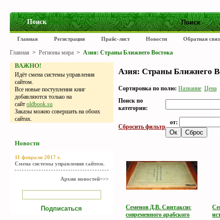
Поиск
Главная
Регистрация
Прайс-лист
Новости
Обратная связ
Главная
>
Регионы мира
>
Азия: Страны Ближнего Востока
ВАЖНО!
Азия: Страны Ближнего В
Идёт смена системы управления
сайтом.
Сортировка по полю:
Название
Цена
Все новые поступления книг
добавляются только на
Поиск по
сайт
oldbook.su
категории:
Заказы можно совершать на обоих
сайтах.
от:
Сбросить фильтр
Новости
11 февраля 2017 г.
Смена системы управления сайтом.
Архив новостей>>>
Семенов Д.В. Синтаксис
Се
современного арабского
ис