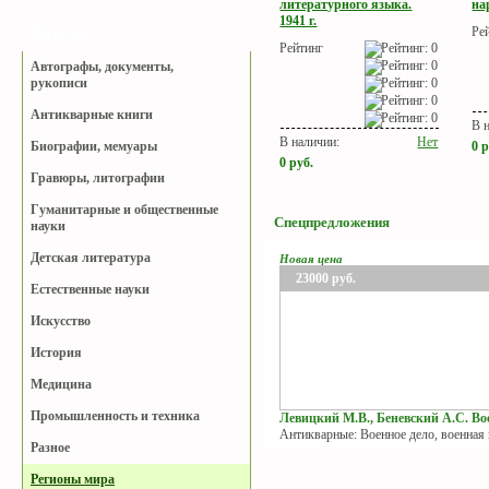
литературного языка.
на
1941 г.
Ре
Каталог
Рейтинг
Автографы, документы,
рукописи
Антикварные книги
В 
В наличии:
Нет
0
р
Биографии, мемуары
0
руб.
Гравюры, литографии
Гуманитарные и общественные
Спецпредложения
науки
Детская литература
Новая цена
23000
руб.
Естественные науки
Искусство
История
Медицина
Промышленность и техника
Левицкий М.В., Беневский А.С. Вое
Антикварные: Военное дело, военная
Разное
Регионы мира