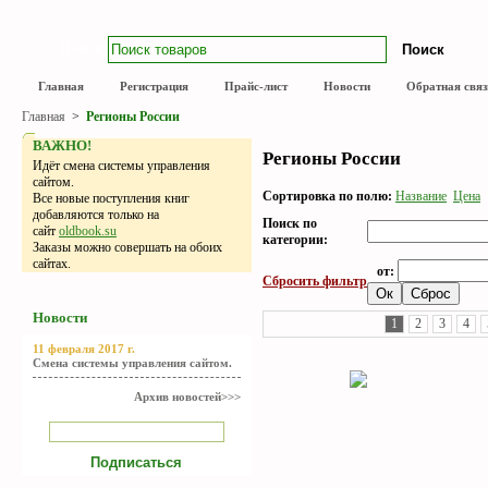
Поиск
Главная
Регистрация
Прайс-лист
Новости
Обратная связ
Главная
>
Регионы России
ВАЖНО!
Регионы России
Идёт смена системы управления
сайтом.
Сортировка по полю:
Название
Цена
Все новые поступления книг
добавляются только на
Поиск по
сайт
oldbook.su
категории:
Заказы можно совершать на обоих
сайтах.
от:
Сбросить фильтр
Новости
1
2
3
4
11 февраля 2017 г.
Смена системы управления сайтом.
Архив новостей>>>