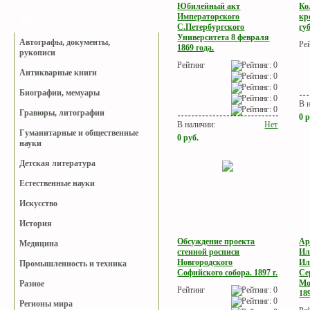
Юбилейный акт
Ко
Императорского
кр
Каталог
С.Петербургского
гу
Университета 8 февраля
Автографы, документы,
Ре
1869 года.
рукописи
Рейтинг
Антикварные книги
Биографии, мемуары
В 
Гравюры, литографии
0
р
В наличии:
Нет
Гуманитарные и общественные
0
руб.
науки
Детская литература
Естественные науки
Искусство
История
Обсуждение проекта
Ар
Медицина
стенной росписи
Ил
Новгородского
Ил
Промышленность и техника
Софийского собора. 1897 г.
Се
Мо
Разное
Рейтинг
189
Регионы мира