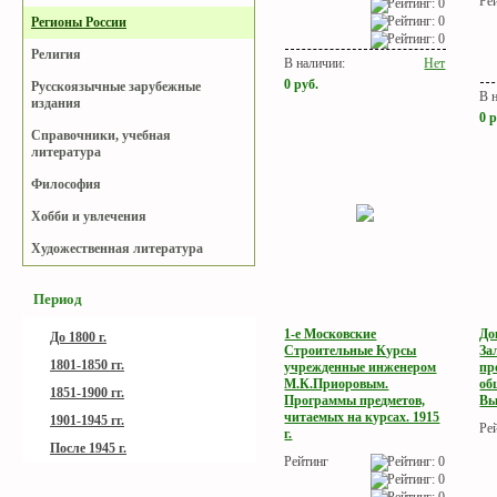
Ре
Регионы России
Религия
В наличии:
Нет
0
руб.
Русскоязычные зарубежные
В 
издания
0
р
Справочники, учебная
литература
Философия
Хобби и увлечения
Художественная литература
Период
1-е Московские
До
До 1800 г.
Строительные Курсы
За
1801-1850 гг.
учрежденные инженером
пр
М.К.Приоровым.
об
1851-1900 гг.
Программы предметов,
Вы
читаемых на курсах. 1915
1901-1945 гг.
Ре
г.
После 1945 г.
Рейтинг