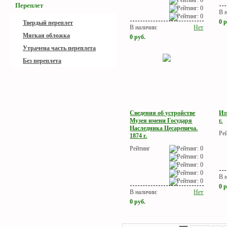
Переплет
В 
0
р
Твердый переплет
В наличии:
Нет
Мягкая обложка
0
руб.
Утрачена часть переплета
Без переплета
Сведения об устройстве
Из
Музея имени Государя
г.
Наследника Цесаревича.
Ре
1874 г.
Рейтинг
В 
0
р
В наличии:
Нет
0
руб.