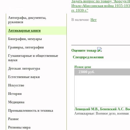
Задать вопрос по товару "Корсун Н
Итало-Абиссинская война 1935-19
Каталог
гг. 1939 г."
Автографы, документы,
В наличии:
Нет
рукописи
Антикварные книги
Биографии, мемуары
Гравюры, литографии
Оцените товар
Гуманитарные и общественные
Спецпредложения
науки
Новая цена
Детская литература
23000
руб.
Естественные науки
Искусство
История
Медицина
Левицкий М.В., Беневский А.С. Вое
Промышленность и техника
Антикварные: Военное дело, военная
Разное
Регионы мира