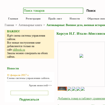
Поиск
Главная
Регистрация
Прайс-лист
Новости
Обратная связ
Главная
>
Антикварные книги
>
Антикварные: Военное дело, военная истори
ВАЖНО!
Корсун Н.Г. Итало-Абиссинска
Идёт смена системы управления
сайтом.
Все новые поступления книг
добавляются только на
сайт
oldbook.su
Заказы можно совершать на обоих
сайтах.
Новости
11 февраля 2017 г.
Смена системы управления сайтом.
Архив новостей>>>
Добавить товар в таблицу сравнени