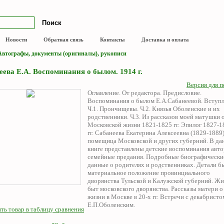
Новости
Обратная связь
Контакты
Доставка и оплата
втографы, документы (оригиналы), рукописи
ева Е.А. Воспоминания о былом. 1914 г.
Версия для п
Оглавление. От редактора. Предисловие.
Воспоминания о былом Е.А.Сабанеевой. Вступл
Ч.1. Прончищевы. Ч.2. Князья Оболенские и их
родственники. Ч.3. Из рассказов моей матушки о
Московской жизни 1821-1825 гг. Эпилог 1827-1
гг. Сабанеева Екатерина Алексеевна (1829-1889)
помещица Московской и других губерний. В да
книге представлены детские воспоминания авто
семейные предания. Подробные биографически
данные о родителях и родственниках. Детали б
материальное положение провинциального
дворянства Тульской и Калужской губерний. Жи
быт московского дворянства. Рассказы матери о
жизни в Москве в 20-х гг. Встречи с декабристо
Е.П.Оболенским.
ть товар в таблицу сравнения