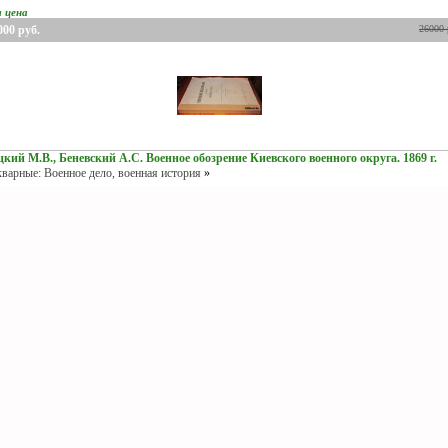
я цена
000
руб.
26000
кий М.В., Беневский А.С. Военное обозрение Киевского военного округа. 1869 г.
варные: Военное дело, военная история
»