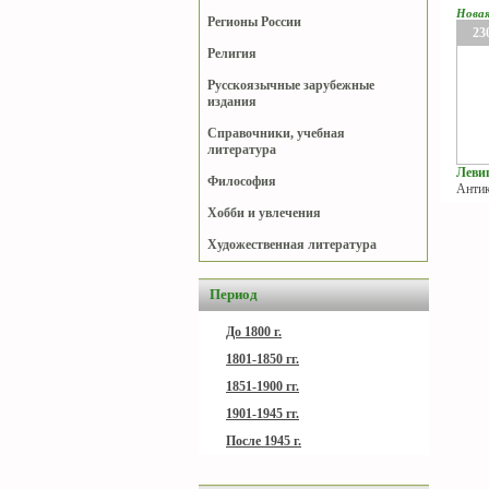
Нова
Регионы России
23
Религия
Русскоязычные зарубежные
издания
Справочники, учебная
литература
Левиц
Философия
Антик
Хобби и увлечения
Художественная литература
Период
До 1800 г.
1801-1850 гг.
1851-1900 гг.
1901-1945 гг.
После 1945 г.