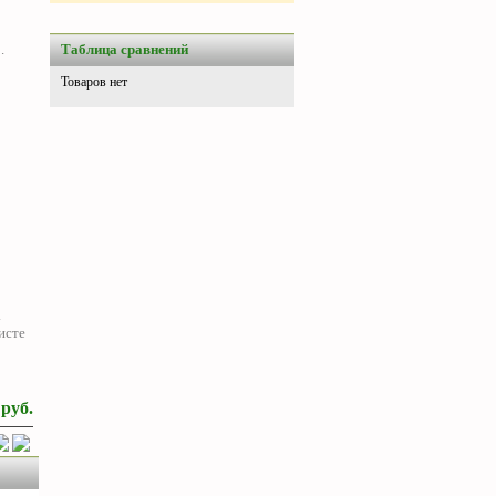
Таблица сравнений
.
Товаров нет
.
исте
0
руб.