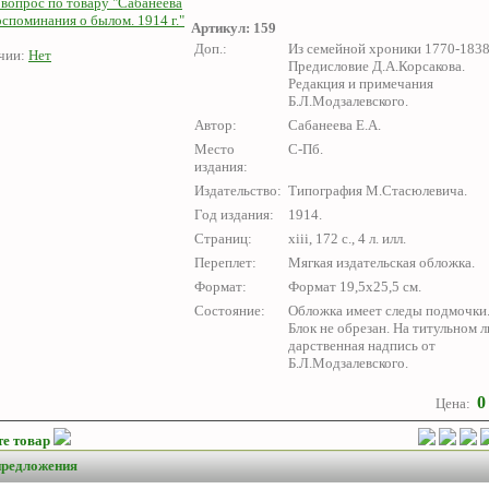
 вопрос по товару "Сабанеева
оспоминания о былом. 1914 г."
Артикул: 159
Доп.:
Из семейной хроники 1770-1838
чии:
Нет
Предисловие Д.А.Корсакова.
Редакция и примечания
Б.Л.Модзалевского.
Автор:
Сабанеева Е.А.
Место
С-Пб.
издания:
Издательство:
Типография М.Стасюлевича.
Год издания:
1914.
Страниц:
xiii, 172 с., 4 л. илл.
Переплет:
Мягкая издательская обложка.
Формат:
Формат 19,5х25,5 см.
Состояние:
Обложка имеет следы подмочки
Блок не обрезан. На титульном л
дарственная надпись от
Б.Л.Модзалевского.
Цена:
е товар
предложения