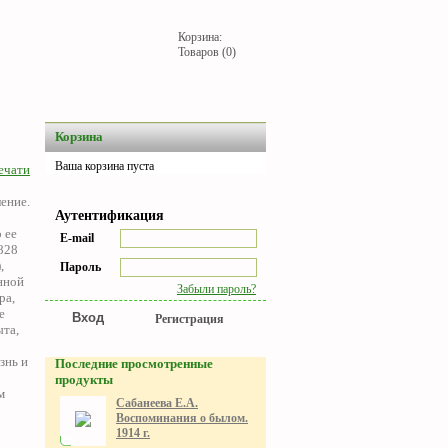
Корзина:
Товаров (0)
Корзина
Ваша корзина пуста
ечати
ение.
Аутентификация
 ее
E-mail
828
,
Пароль
нной
Забыли пароль?
ра,
е
Регистрация
ыта,
знь и
Последние просмотренные
продукты
м
Сабанеева Е.А.
Воспоминания о былом.
1914 г.