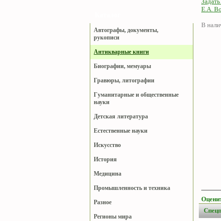
Задать
Е.А. В
Каталог
В нали
Автографы, документы,
рукописи
Антикварные книги
Биографии, мемуары
Гравюры, литографии
Гуманитарные и общественные
науки
Детская литература
Естественные науки
Искусство
История
Медицина
Промышленность и техника
Оценит
Разное
Спец
Регионы мира