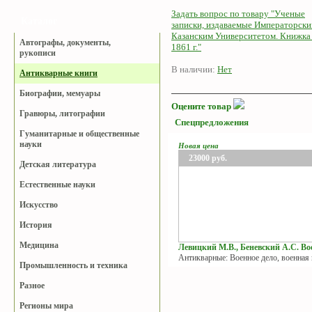
Задать вопрос по товару "Ученые
Каталог
записки, издаваемые Императорск
Казанским Университетом. Книжка 
Автографы, документы,
1861 г."
рукописи
В наличии:
Нет
Антикварные книги
Биографии, мемуары
Оцените товар
Гравюры, литографии
Спецпредложения
Гуманитарные и общественные
науки
Новая цена
23000
руб.
Детская литература
Естественные науки
Искусство
История
Медицина
Левицкий М.В., Беневский А.С. Вое
Антикварные: Военное дело, военная
Промышленность и техника
Разное
Регионы мира