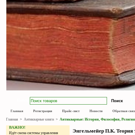
Поиск
Главная
Регистрация
Прайс-лист
Новости
Обратная связ
Главная
>
Антикварные книги
>
Антикварные: История, Философия, Религия
ВАЖНО!
Энгельмейер П.К. Теория т
Идёт смена системы управления