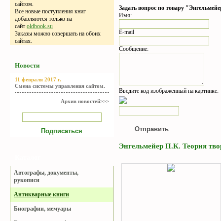
сайтом.
Задать вопрос по товару "Энгельмейер
Все новые поступления книг
Имя:
добавляются только на
сайт
oldbook.su
E-mail
Заказы можно совершать на обоих
сайтах.
Сообщение:
Новости
11 февраля 2017 г.
Смена системы управления сайтом.
Введите код изображенный на картинке:
Архив новостей>>>
Энгельмейер П.К. Теория твор
Каталог
Автографы, документы,
рукописи
Антикварные книги
Биографии, мемуары