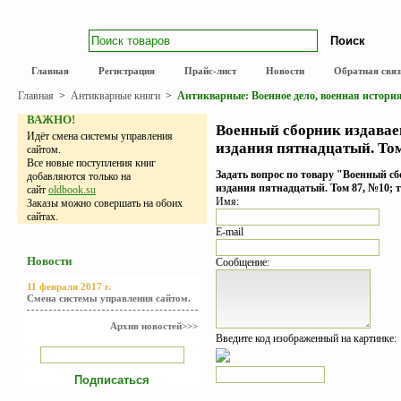
Поиск
Главная
Регистрация
Прайс-лист
Новости
Обратная связ
Главная
>
Антикварные книги
>
Антикварные: Военное дело, военная истори
ВАЖНО!
Военный сборник издава
Идёт смена системы управления
издания пятнадцатый. Том 
сайтом.
Все новые поступления книг
Задать вопрос по товару "Военный с
добавляются только на
издания пятнадцатый. Том 87, №10; то
сайт
oldbook.su
Имя:
Заказы можно совершать на обоих
сайтах.
E-mail
Новости
Сообщение:
11 февраля 2017 г.
Смена системы управления сайтом.
Архив новостей>>>
Введите код изображенный на картинке: