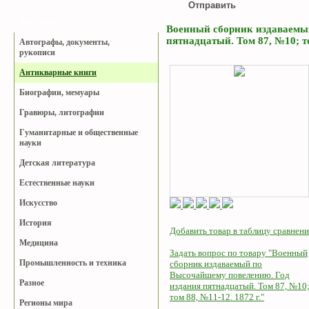
Каталог
Военный сборник издаваемы
пятнадцатый. Том 87, №10; то
Автографы, документы,
рукописи
Антикварные книги
Биографии, мемуары
Гравюры, литографии
Гуманитарные и общественные
науки
Детская литература
Естественные науки
Искусство
История
Добавить товар в таблицу сравнени
Медицина
Задать вопрос по товару "Военный
Промышленность и техника
сборник издаваемый по
Высочайшему повелению. Год
Разное
издания пятнадцатый. Том 87, №10
том 88, №11-12. 1872 г."
Регионы мира