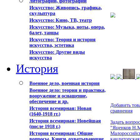
литографии, фотографии
Искусствo: Живопись, графика,
скульптура
Искусствo: Кино, ТВ, театр
Искусствo: Музыка, ноты, опера,
балет, танцы
Искусствo: Теория и история
искусства, эстетика
Искусство: Другие виды
искусства
История
Военное дело, военная история
Военное дело: теория и практика,
вооружение и оснащение,
обеспечение и др.
Добавить тов
История всемирная: Новая
сравнения
(1640-1918 гг.)
История всемирная: Новейшая
Задать вопрос
(после 1918 г.)
"Яценков Н.
История всемирная: Общие
Малороссийс
вопросы. Книги, охватывающие
кандиторская