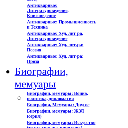
Антикварные:
Литературоведение,
Книговедение
Антикварные: Промышленность
и Техника
Антикварные: Худ. лит-ра,
Литературоведение
Антикварные: Худ. лит-ра:
Поэзия
Антикварные: Худ. лит-ра:
Проза
Биографии,
мемуары
Биографии, мемуары: Война,
политика, дипломатия
Биографии, Мемуары: Другое
Биографии, мемуары: ЖЗЛ
(серия)
Биографии, мемуары: Искусство
(театр, музыка, кино и др.)