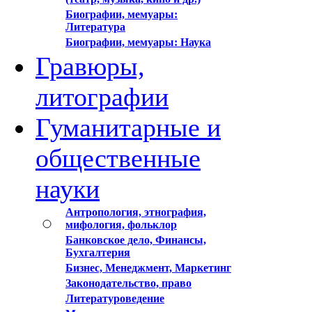
Биографии, мемуары:
Литература
Биографии, мемуары: Наука
Гравюры,
литографии
Гуманитарные и
общественные
науки
Антропология, этнография,
мифология, фольклор
Банковское дело, Финансы,
Бухгалтерия
Бизнес, Менеджмент, Маркетинг
Законодательство, право
Литературоведение