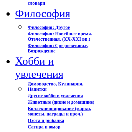
словари
Философия
Философия: Другое
Философия: Новейшее время.
Отечественная. (XX-XXI вв.)
Философия: Средневековье,
Возрождение
Хобби и
увлечения
Домоводство, Кулинария,
Напитки
Другие хобби и увлечения
Животные (дикие и домашние)
Коллекционирование (марки,
монеты, награды и проч.)
Охота и рыбалка
Сатира и юмор