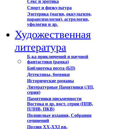
Секс и эротика
Спорт и физкультура
Эзотерика (магия, оккультизм,
парапсихология), астрология,
уфология и др.
Художественная
литература
Б-ка приключений и научной
фантастики (рамка)
Библиотека поэта (БП)
Детективы, боевики
Исторические романы
Литературные Памятники (ЛП,
серия)
Памятники письменности
Востока и др. вост. серии (ППВ,
ПЛНВ, ПКВ)
Подписные издания, Собрания
сочинений
Поэзия XX-XXI вв.