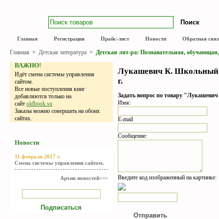
Поиск
Главная
Регистрация
Прайс-лист
Новости
Обратная связ
Главная
>
Детская литература
>
Детская лит-ра: Познавательная, обучающая
ВАЖНО!
Лукашевич К. Школьный п
Идёт смена системы управления
г.
сайтом.
Все новые поступления книг
Задать вопрос по товару "Лукашевич
добавляются только на
Имя:
сайт
oldbook.su
Заказы можно совершать на обоих
сайтах.
E-mail
Сообщение:
Новости
11 февраля 2017 г.
Смена системы управления сайтом.
Введите код изображенный на картинке:
Архив новостей>>>