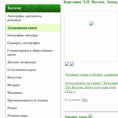
Карсавин Л.П. Восток, Запад 
Каталог
Автографы, документы,
рукописи
Антикварные книги
Биографии, мемуары
Гравюры, литографии
Гуманитарные и общественные
науки
Детская литература
Естественные науки
Добавить товар в таблицу сравнени
Искусство
Задать вопрос по товару "Карсавин
История
Л.П. Восток, Запад и русская идея.
1922 г."
Медицина
В наличии:
Нет
Промышленность и техника
Разное
Регионы мира
Оцените товар