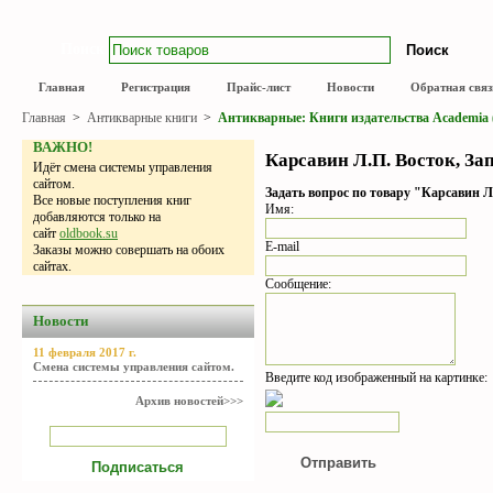
Поиск
Главная
Регистрация
Прайс-лист
Новости
Обратная связ
Главная
>
Антикварные книги
>
Антикварные: Книги издательства Academia (
ВАЖНО!
Карсавин Л.П. Восток, Запа
Идёт смена системы управления
сайтом.
Задать вопрос по товару "Карсавин Л.
Все новые поступления книг
Имя:
добавляются только на
сайт
oldbook.su
E-mail
Заказы можно совершать на обоих
сайтах.
Сообщение:
Новости
11 февраля 2017 г.
Смена системы управления сайтом.
Введите код изображенный на картинке:
Архив новостей>>>