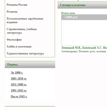
Спецпредложения
Регионы России
Религия
Новая цена
23000
руб.
Русскоязычные зарубежные
издания
Справочники, учебная
литература
Философия
Хобби и увлечения
Левицкий М.В., Беневский А.С. Вое
Антикварные: Военное дело, военная
Художественная литература
Период
До 1800 г.
1801-1850 гг.
1851-1900 гг.
1901-1945 гг.
После 1945 г.