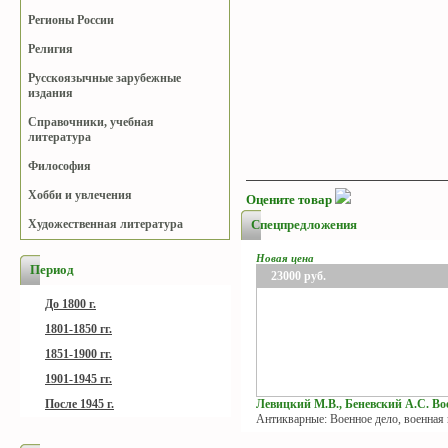
Регионы России
Религия
Русскоязычные зарубежные
издания
Справочники, учебная
литература
Философия
Хобби и увлечения
Оцените товар
Спецпредложения
Художественная литература
Новая цена
Период
23000
руб.
До 1800 г.
1801-1850 гг.
1851-1900 гг.
1901-1945 гг.
Левицкий М.В., Беневский А.С. Вое
После 1945 г.
Антикварные: Военное дело, военная