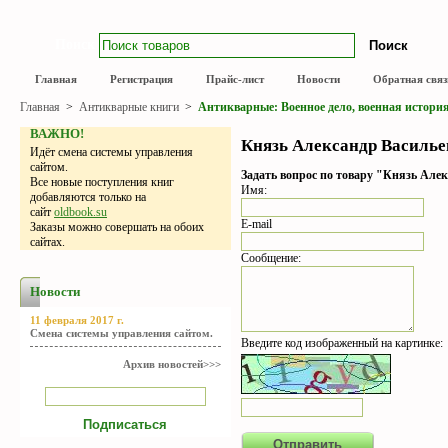
Поиск
Главная
Регистрация
Прайс-лист
Новости
Обратная связ
Главная
>
Антикварные книги
>
Антикварные: Военное дело, военная истори
ВАЖНО!
Князь Александр Васильев
Идёт смена системы управления
сайтом.
Задать вопрос по товару "Князь Алек
Все новые поступления книг
Имя:
добавляются только на
сайт
oldbook.su
E-mail
Заказы можно совершать на обоих
сайтах.
Сообщение:
Новости
11 февраля 2017 г.
Смена системы управления сайтом.
Введите код изображенный на картинке:
Архив новостей>>>