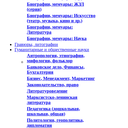
Биографии, мемуары: ЖЗЛ
(серия)
Биографии, мемуары: Искусство
(театр, музыка, кино и др.)
Биографии, мемуары:
Литература
Биографии, мемуары: Наука
Гравюры, литографии
Гуманитарные и общественные науки
Антропология, этнография,
мифология, фольклор
Банковское дело, Финансы,
Бухгалтерия
Бизнес, Менеджмент, Маркетинг
Законодательство, право
Литературоведение
Марксистско-ленинская
литература
Педагогика (дошкольная,
школьная, общая)
Политология, геополитика,
дипломатия