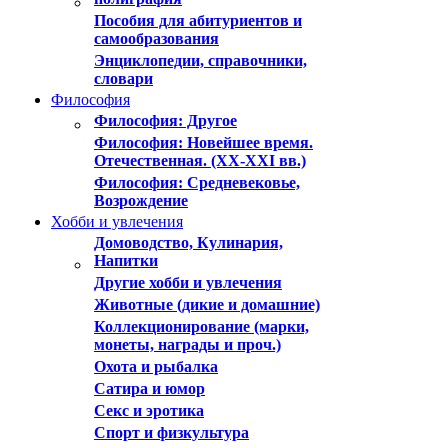
Пособия для абитуриентов и
самообразования
Энциклопедии, справочники,
словари
Философия
Философия: Другое
Философия: Новейшее время.
Отечественная. (XX-XXI вв.)
Философия: Средневековье,
Возрождение
Хобби и увлечения
Домоводство, Кулинария,
Напитки
Другие хобби и увлечения
Животные (дикие и домашние)
Коллекционирование (марки,
монеты, награды и проч.)
Охота и рыбалка
Сатира и юмор
Секс и эротика
Спорт и физкультура