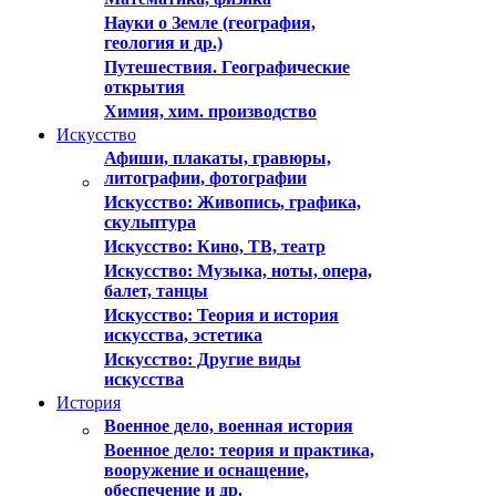
Науки о Земле (география,
геология и др.)
Путешествия. Географические
открытия
Химия, хим. производство
Искусство
Афиши, плакаты, гравюры,
литографии, фотографии
Искусствo: Живопись, графика,
скульптура
Искусствo: Кино, ТВ, театр
Искусствo: Музыка, ноты, опера,
балет, танцы
Искусствo: Теория и история
искусства, эстетика
Искусство: Другие виды
искусства
История
Военное дело, военная история
Военное дело: теория и практика,
вооружение и оснащение,
обеспечение и др.