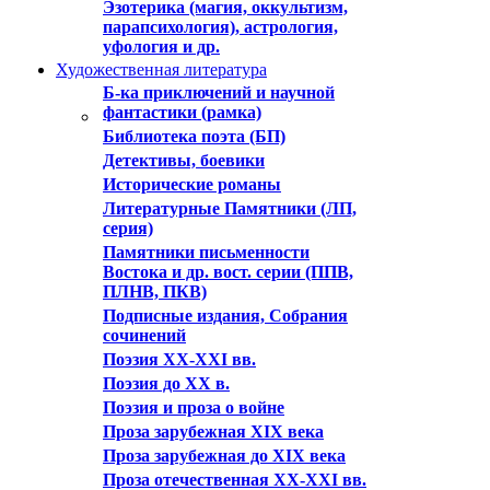
Эзотерика (магия, оккультизм,
парапсихология), астрология,
уфология и др.
Художественная литература
Б-ка приключений и научной
фантастики (рамка)
Библиотека поэта (БП)
Детективы, боевики
Исторические романы
Литературные Памятники (ЛП,
серия)
Памятники письменности
Востока и др. вост. серии (ППВ,
ПЛНВ, ПКВ)
Подписные издания, Собрания
сочинений
Поэзия XX-XXI вв.
Поэзия до XX в.
Поэзия и проза о войне
Проза зарубежная XIX века
Проза зарубежная до XIX века
Проза отечественная XX-XXI вв.