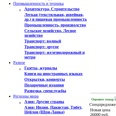
Промышленность и техника
Архитектура, Строительство
Легкая (текстильная, швейная,
др.) и пищевая промышленность
Промышленность, производство
Сельское хозяйство. Лесное
хозяйство
Транспорт: водный
Транспорт: другое
Транспорт: железнодорожный и
метро
Разное
Газеты, журналы
Книги на иностранных языках
Открытки, конверты
Подарочные издания
Разведка, спецслужбы
Регионы мира
Оцените товар
Азия: Другие страны
Спецпредложе
Азия: Индия, Пакистан, Тибет,
Новая цена
Цейлон (Шри-Ланка)
26000
руб.