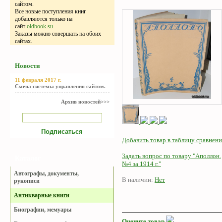
сайтом.
Все новые поступления книг
добавляются только на
сайт
oldbook.su
Заказы можно совершать на обоих
сайтах.
Новости
11 февраля 2017 г.
Смена системы управления сайтом.
Архив новостей>>>
Добавить товар в таблицу сравнени
Задать вопрос по товару "Аполлон.
Каталог
№4 за 1914 г."
Автографы, документы,
В наличии:
Нет
рукописи
Антикварные книги
Биографии, мемуары
Оцените товар