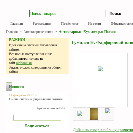
Поиск
Главная
Регистрация
Прайс-лист
Новости
Обратная связ
Главная
>
Антикварные книги
>
Антикварные: Худ. лит-ра: Поэзия
ВАЖНО!
Гумилев Н. Фарфоровый павил
Идёт смена системы управления
сайтом.
Все новые поступления книг
добавляются только на
сайт
oldbook.su
Заказы можно совершать на обоих
сайтах.
Новости
11 февраля 2017 г.
Смена системы управления сайтом.
Архив новостей>>>
Добавить товар в таблицу сравнени