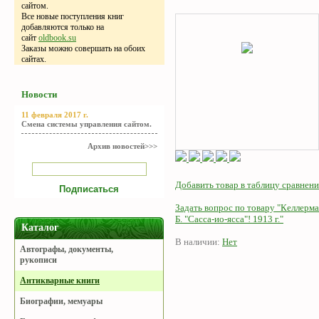
сайтом.
Все новые поступления книг
добавляются только на
сайт
oldbook.su
Заказы можно совершать на обоих
сайтах.
Новости
11 февраля 2017 г.
Смена системы управления сайтом.
Архив новостей>>>
Добавить товар в таблицу сравнени
Задать вопрос по товару "Келлерм
Б. "Сасса-ио-ясса"! 1913 г."
Каталог
В наличии:
Нет
Автографы, документы,
рукописи
Антикварные книги
Биографии, мемуары