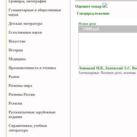
Гравюры, литографии
Оцените товар
Гуманитарные и общественные
Спецпредложения
науки
Детская литература
Новая цена
23000
руб.
Естественные науки
Искусство
История
Медицина
Промышленность и техника
Левицкий М.В., Беневский А.С. Вое
Антикварные: Военное дело, военная
Разное
Регионы мира
Регионы России
Религия
Русскоязычные зарубежные
издания
Справочники, учебная
литература