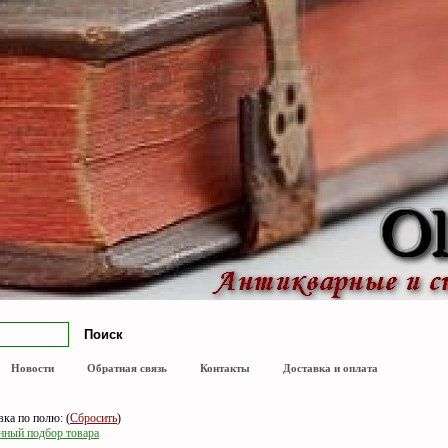
Новости
Обратная связь
Контакты
Доставка и оплата
ка по полю: (
Сбросить
)
нный подбор товара