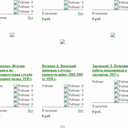
В наличии:
Нет
В наличии:
ичии:
Нет
0
руб.
0
руб.
.
аренко, Журдин,
Вотинов А. Японский
Заковский Л. Подрывн
ьев и др.
шпионаж в русско-
работа церковников и
едывательная служба
японскую войну 1904-1905
сектантов. 1937 г.
кового полка. 1939 г.
гг. 1939 г.
Рейтинг
нг
Рейтинг
В наличии:
ичии:
Нет
В наличии:
Нет
0
руб.
.
0
руб.