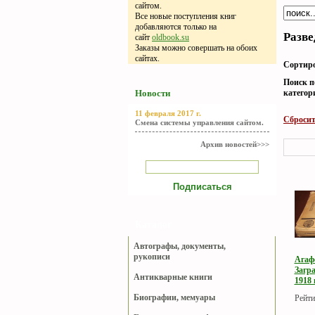
сайтом.
Все новые поступления книг
добавляются только на
Разве
сайт
oldbook.su
Заказы можно совершать на обоих
сайтах.
Сортиро
Поиск п
категор
Новости
11 февраля 2017 г.
Сбросит
Смена системы управления сайтом.
Архив новостей>>>
Каталог
Автографы, документы,
рукописи
Агаф
Загр
Антикварные книги
1918 г
Биографии, мемуары
Рейти