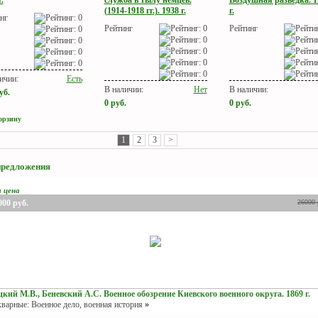
(1914-1918 гг.). 1938 г.
г.
нг
Рейтинг
Рейтинг
ичии:
Есть
В наличии:
Нет
В наличии:
уб.
0
руб.
0
руб.
орзину
1
2
3
>
предложения
я цена
000
руб.
26000
кий М.В., Беневский А.С. Военное обозрение Киевского военного округа. 1869 г.
варные: Военное дело, военная история
»