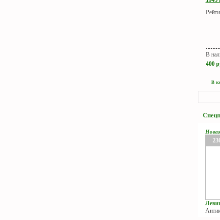
Рейти
В нал
400
р
В к
Спец
Нова
23
Левиц
Антик