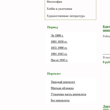
Философия
Хобби и увлечения
Художественная литература
Канд
Период
шпион
До 1800 г.
Рейти
1801-1850 гг.
1851-1900 гг.
1901-1945 гг.
В нал
После 1945 г.
0
руб
Переплет
Твердый переплет
Мягкая обложка
Утрачена часть переплета
Без переплета
Ланда
1945 г