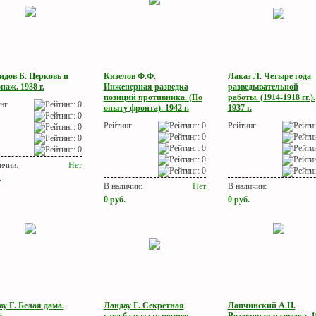
идов Б. Церковь и
Кизелов Ф.Ф.
Лаказ Л. Четыре года
аж. 1938 г.
Инженерная разведка
разведывательной
позиций противника. (По
работы. (1914-1918 гг.).
нг
опыту фронта). 1942 г.
1937 г.
Рейтинг
Рейтинг
ичии:
Нет
.
В наличии:
Нет
В наличии:
0
руб.
0
руб.
у Г. Белая дама.
Ландау Г. Секретная
Лапчинский А.Н.
.
служба в тылу немцев.
Воздушная разведка. 1