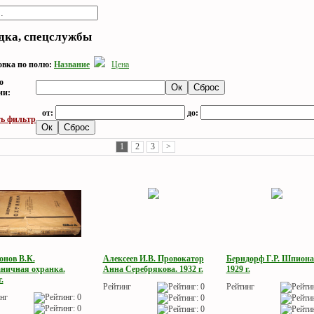
дка, спецслужбы
вка по полю:
Название
Цена
о
ии:
от:
до:
ь фильтр
1
2
3
>
онов В.К.
Алексеев И.В. Провокатор
Берндорф Г.Р. Шпиона
аничная охранка.
Анна Серебрякова. 1932 г.
1929 г.
.
Рейтинг
Рейтинг
нг