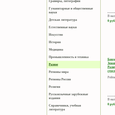
Гравюры, литографии
Гуманитарные и общественные
науки
В нал
Детская литература
0
руб
Естественные науки
Искусство
История
Медицина
Промышленность и техника
Бонд
Зенов
Разное
Разв
стрел
Регионы мира
Рейти
Регионы России
Религия
Русскоязычные зарубежные
издания
В нал
0
руб
Справочники, учебная
литература