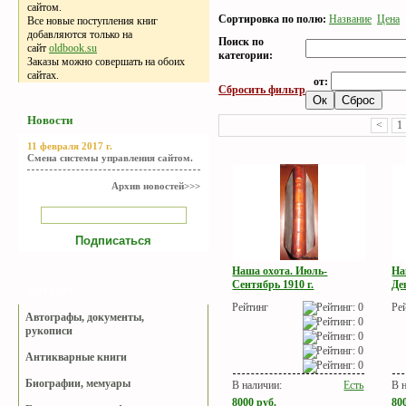
сайтом.
Сортировка по полю:
Название
Цена
Все новые поступления книг
добавляются только на
Поиск по
сайт
oldbook.su
категории:
Заказы можно совершать на обоих
сайтах.
от:
Сбросить фильтр
Новости
<
1
11 февраля 2017 г.
Смена системы управления сайтом.
Архив новостей>>>
Наша охота. Июль-
На
Сентябрь 1910 г.
Де
Каталог
Рейтинг
Ре
Автографы, документы,
рукописи
Антикварные книги
Биографии, мемуары
В наличии:
Есть
В 
8000
руб.
80