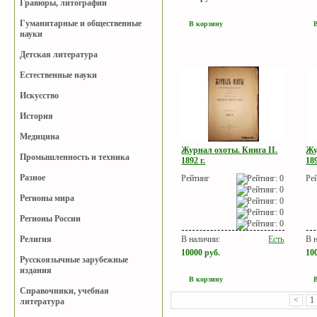
Гравюры, литографии
Гуманитарные и общественные
В корзину
науки
Детская литература
Естественные науки
Искусство
История
Медицина
Журнал охоты. Книга II.
Жу
Промышленность и техника
1892 г.
189
Разное
Рейтинг
Ре
Регионы мира
Регионы России
В наличии:
Есть
В 
Религия
10000
руб.
10
Русскоязычные зарубежные
издания
В корзину
Справочники, учебная
<
1
литература