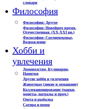
словари
Философия
Философия: Другое
Философия: Новейшее время.
Отечественная. (XX-XXI вв.)
Философия: Средневековье,
Возрождение
Хобби и
увлечения
Домоводство, Кулинария,
Напитки
Другие хобби и увлечения
Животные (дикие и домашние)
Коллекционирование (марки,
монеты, награды и проч.)
Охота и рыбалка
Сатира и юмор