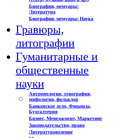
Биографии, мемуары:
Литература
Биографии, мемуары: Наука
Гравюры,
литографии
Гуманитарные и
общественные
науки
Антропология, этнография,
мифология, фольклор
Банковское дело, Финансы,
Бухгалтерия
Бизнес, Менеджмент, Маркетинг
Законодательство, право
Литературоведение