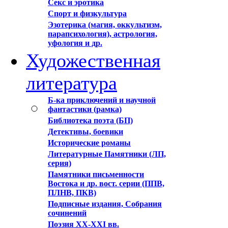
Секс и эротика
Спорт и физкультура
Эзотерика (магия, оккультизм,
парапсихология), астрология,
уфология и др.
Художественная
литература
Б-ка приключений и научной
фантастики (рамка)
Библиотека поэта (БП)
Детективы, боевики
Исторические романы
Литературные Памятники (ЛП,
серия)
Памятники письменности
Востока и др. вост. серии (ППВ,
ПЛНВ, ПКВ)
Подписные издания, Собрания
сочинений
Поэзия XX-XXI вв.