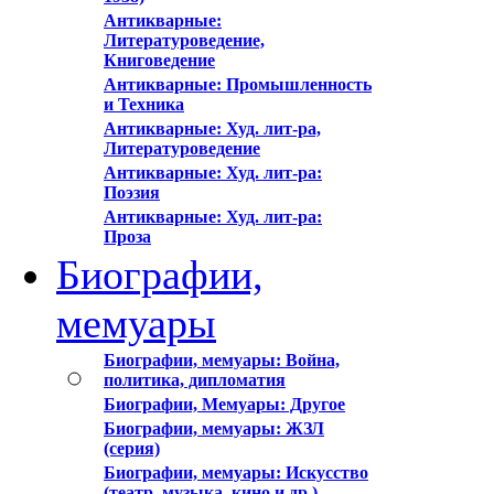
Антикварные:
Литературоведение,
Книговедение
Антикварные: Промышленность
и Техника
Антикварные: Худ. лит-ра,
Литературоведение
Антикварные: Худ. лит-ра:
Поэзия
Антикварные: Худ. лит-ра:
Проза
Биографии,
мемуары
Биографии, мемуары: Война,
политика, дипломатия
Биографии, Мемуары: Другое
Биографии, мемуары: ЖЗЛ
(серия)
Биографии, мемуары: Искусство
(театр, музыка, кино и др.)