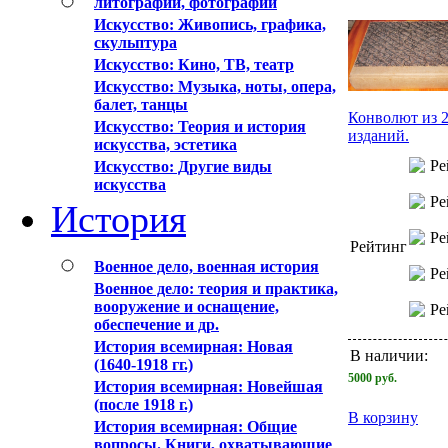
литографии, фотографии
Искусствo: Живопись, графика,
скульптура
Искусствo: Кино, ТВ, театр
Искусствo: Музыка, ноты, опера,
балет, танцы
Конволют из 2
Искусствo: Теория и история
изданий.
искусства, эстетика
Искусство: Другие виды
искусства
История
Рейтинг
Военное дело, военная история
Военное дело: теория и практика,
вооружение и оснащение,
обеспечение и др.
История всемирная: Новая
В наличии:
(1640-1918 гг.)
5000
руб.
История всемирная: Новейшая
(после 1918 г.)
В корзину
История всемирная: Общие
вопросы. Книги, охватывающие