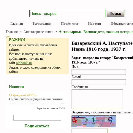
Поиск
Главная
Регистрация
Прайс-лист
Новости
Обратная связ
Главная
>
Антикварные книги
>
Антикварные: Военное дело, военная истори
ВАЖНО!
Базаревский А. Наступате
Идёт смена системы управления
Июнь 1916 года. 1937 г.
сайтом.
Все новые поступления книг
Задать вопрос по товару "Базаревски
добавляются только на
1916 года. 1937 г."
сайт
oldbook.su
Имя:
Заказы можно совершать на обоих
сайтах.
E-mail
Новости
Сообщение:
11 февраля 2017 г.
Смена системы управления сайтом.
Архив новостей>>>
Введите код изображенный на картинке: