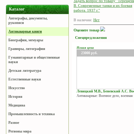
Задать вопрос по товару "Терещен
В. Современные танки и их боевая
Каталог
работа. 1937 г."
Автографы, документы,
В наличии:
Нет
рукописи
Оцените товар
Антикварные книги
Спецпредложения
Биографии, мемуары
Новая цена
Гравюры, литографии
23000
руб.
Гуманитарные и общественные
науки
Детская литература
Естественные науки
Искусство
Левицкий М.В., Беневский А.С. Вое
Антикварные: Военное дело, военная
История
Медицина
Промышленность и техника
Разное
Регионы мира