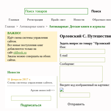
Поиск
Главная
Регистрация
Прайс-лист
Новости
Обратная связ
Главная
>
Антикварные книги
>
Антикварные: Детские книги и журналы
ВАЖНО!
Орловский С. Путешествие
Идёт смена системы управления
сайтом.
Задать вопрос по товару "Орловский 
Все новые поступления книг
Имя:
добавляются только на
сайт
oldbook.su
E-mail
Заказы можно совершать на обоих
сайтах.
Сообщение:
Новости
11 февраля 2017 г.
Смена системы управления сайтом.
Введите код изображенный на картинке:
Архив новостей>>>