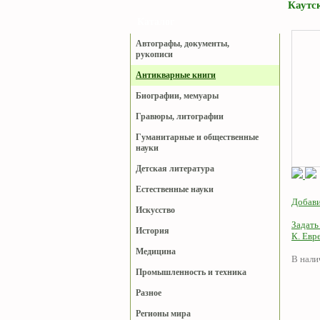
Каутск
Каталог
Автографы, документы,
рукописи
Антикварные книги
Биографии, мемуары
Гравюры, литографии
Гуманитарные и общественные
науки
Детская литература
Естественные науки
Добави
Искусство
Задать
История
К. Евре
Медицина
В нали
Промышленность и техника
Разное
Регионы мира