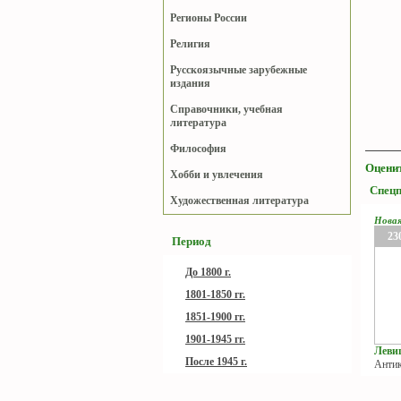
Регионы России
Религия
Русскоязычные зарубежные
издания
Справочники, учебная
литература
Философия
Оценит
Хобби и увлечения
Спец
Художественная литература
Нова
23
Период
До 1800 г.
1801-1850 гг.
1851-1900 гг.
1901-1945 гг.
Левиц
После 1945 г.
Антик