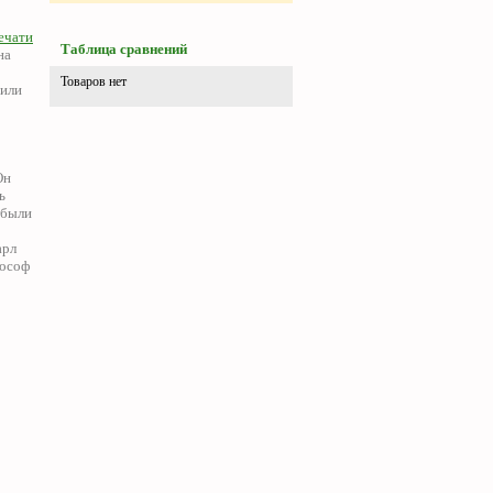
ечати
Таблица сравнений
на
Товаров нет
 или
Он
ь
 были
арл
лософ