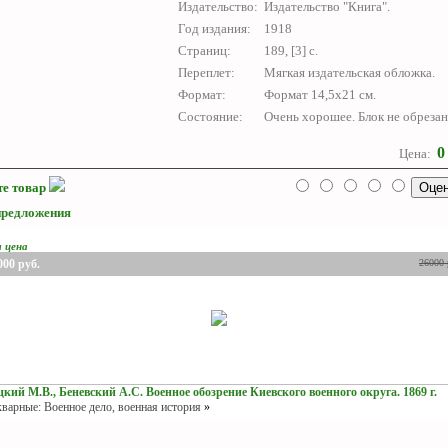
Издательство:
Издательство "Книга".
Год издания:
1918
Страниц:
189, [3] с.
Переплет:
Мягкая издательская обложка.
Формат:
Формат 14,5х21 см.
Состояние:
Очень хорошее. Блок не обрезан
Цена:
е товар
предложения
я цена
000
руб.
26000
кий М.В., Беневский А.С. Военное обозрение Киевского военного округа. 1869 г.
варные: Военное дело, военная история
»