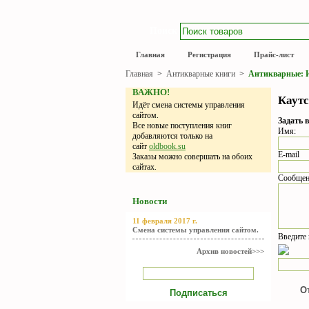
Поиск
Главная
Регистрация
Прайс-лист
Главная
>
Антикварные книги
>
Антикварные: И
ВАЖНО!
Каутс
Идёт смена системы управления
сайтом.
Задать в
Все новые поступления книг
Имя:
добавляются только на
сайт
oldbook.su
E-mail
Заказы можно совершать на обоих
сайтах.
Сообщен
Новости
11 февраля 2017 г.
Смена системы управления сайтом.
Введите 
Архив новостей>>>