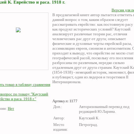
ий К. Еврейство и раса. 1918 г.
Версия для п
В предлагаемой книге автор пытается ответить 
давний вопрос о том, каким образом следует
рассматривать еврейство: как постоянную расу
как продукт исторических условий? Каутский
анализирует различные теории рас, отличия
человеческих рас друг от друга; описывает
физические и духовные черты еврейской расы,
ассимиляцию евреев, сионизм и антисемитизм. 
приходит к выводу, что еврейство не могло стат
географической расой, поскольку его поселения
разбросаны по различным, нередко сильно
отдаленным друг от друга странам. Каутский К
(1854-1938) - немецкий историк, экономист, фи
и публицист, один из лидеров и теоретиков II
Интернационала.
ть товар в таблицу сравнения
 вопрос по товару "Каутский
йство и раса. 1918 г."
Артикул: 1177
Доп.:
Авторизованный перевод под
чии:
Нет
редакцией Ю.Ларина.
Автор:
Каутский К.
Место
Петроград.
издания: