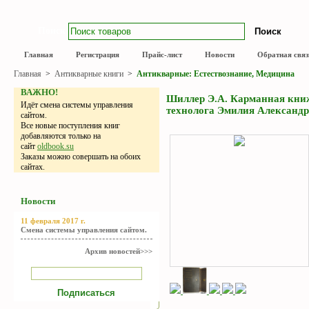
Поиск
Главная
Регистрация
Прайс-лист
Новости
Обратная связ
Главная
>
Антикварные книги
>
Антикварные: Естествознание, Медицина
ВАЖНО!
Шиллер Э.А. Карманная книж
Идёт смена системы управления
технолога Эмилия Александр
сайтом.
Все новые поступления книг
добавляются только на
сайт
oldbook.su
Заказы можно совершать на обоих
сайтах.
Новости
11 февраля 2017 г.
Смена системы управления сайтом.
Архив новостей>>>