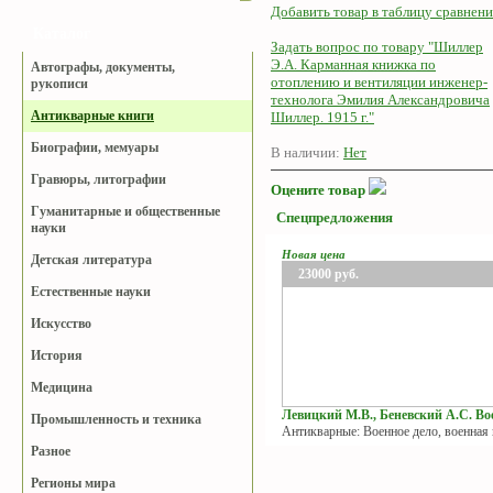
Добавить товар в таблицу сравнени
Каталог
Задать вопрос по товару "Шиллер
Э.А. Карманная книжка по
Автографы, документы,
отоплению и вентиляции инженер-
рукописи
технолога Эмилия Александровича
Антикварные книги
Шиллер. 1915 г."
Биографии, мемуары
В наличии:
Нет
Гравюры, литографии
Оцените товар
Гуманитарные и общественные
Спецпредложения
науки
Новая цена
Детская литература
23000
руб.
Естественные науки
Искусство
История
Медицина
Левицкий М.В., Беневский А.С. Вое
Промышленность и техника
Антикварные: Военное дело, военная
Разное
Регионы мира