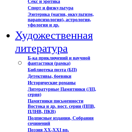
Секс и эротика
Спорт и физкультура
Эзотерика (магия, оккультизм,
парапсихология), астрология,
уфология и др.
Художественная
литература
Б-ка приключений и научной
фантастики (рамка)
Библиотека поэта (БП)
Детективы, боевики
Исторические романы
Литературные Памятники (ЛП,
серия)
Памятники письменности
Востока и др. вост. серии (ППВ,
ПЛНВ, ПКВ)
Подписные издания, Собрания
сочинений
Поэзия XX-XXI вв.