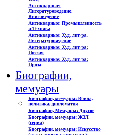
Антикварные:
Литературоведение,
Книговедение
Антикварные: Промышленность
и Техника
Антикварные: Худ. лит-ра,
Литературоведение
Антикварные: Худ. лит-ра:
Поэзия
Антикварные: Худ. лит-ра:
Проза
Биографии,
мемуары
Биографии, мемуары: Война,
политика, дипломатия
Биографии, Мемуары: Другое
Биографии, мемуары: ЖЗЛ
(серия)
Биографии, мемуары: Искусство
(театр, музыка, кино и др.)