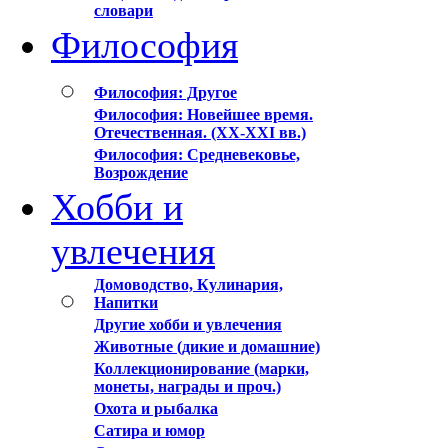
словари
Философия
Философия: Другое
Философия: Новейшее время.
Отечественная. (XX-XXI вв.)
Философия: Средневековье,
Возрождение
Хобби и
увлечения
Домоводство, Кулинария,
Напитки
Другие хобби и увлечения
Животные (дикие и домашние)
Коллекционирование (марки,
монеты, награды и проч.)
Охота и рыбалка
Сатира и юмор