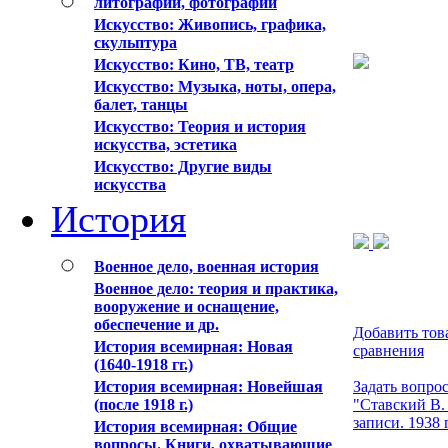
литографии, фотографии
Искусствo: Живопись, графика,
скульптура
Искусствo: Кино, ТВ, театр
Искусствo: Музыка, ноты, опера,
балет, танцы
Искусствo: Теория и история
искусства, эстетика
Искусство: Другие виды
искусства
История
Военное дело, военная история
Военное дело: теория и практика,
вооружение и оснащение,
обеспечение и др.
Добавить тов
История всемирная: Новая
сравнения
(1640-1918 гг.)
История всемирная: Новейшая
Задать вопрос
(после 1918 г.)
"Ставский В.
записи. 1938 г
История всемирная: Общие
вопросы. Книги, охватывающие