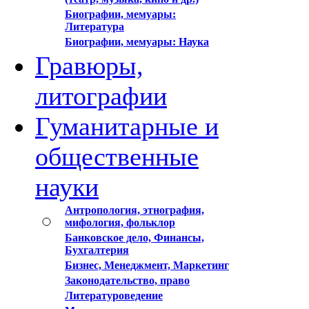
Биографии, мемуары:
Литература
Биографии, мемуары: Наука
Гравюры,
литографии
Гуманитарные и
общественные
науки
Антропология, этнография,
мифология, фольклор
Банковское дело, Финансы,
Бухгалтерия
Бизнес, Менеджмент, Маркетинг
Законодательство, право
Литературоведение