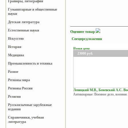
Гравюры, литографии
Гуманитарные и общественные
науки
Детская литература
Естественные науки
Оцените товар
Искусство
Спецпредложения
История
Новая цена
23000
руб.
Медицина
Промышленность и техника
Разное
Регионы мира
Регионы России
Левицкий М.В., Беневский А.С. Вое
Антикварные: Военное дело, военная
Религия
Русскоязычные зарубежные
издания
Справочники, учебная
литература