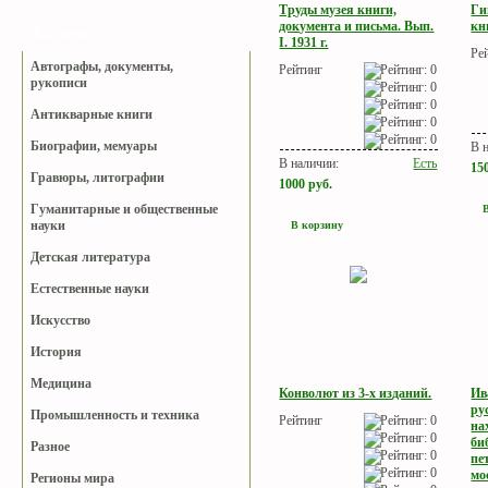
Труды музея книги,
Ги
документа и письма. Вып.
кн
Каталог
I. 1931 г.
Ре
Автографы, документы,
Рейтинг
рукописи
Антикварные книги
Биографии, мемуары
В 
В наличии:
Есть
15
Гравюры, литографии
1000
руб.
Гуманитарные и общественные
науки
В корзину
Детская литература
Естественные науки
Искусство
История
Медицина
Конволют из 3-х изданий.
Ив
ру
Промышленность и техника
Рейтинг
на
би
Разное
пе
мо
Регионы мира