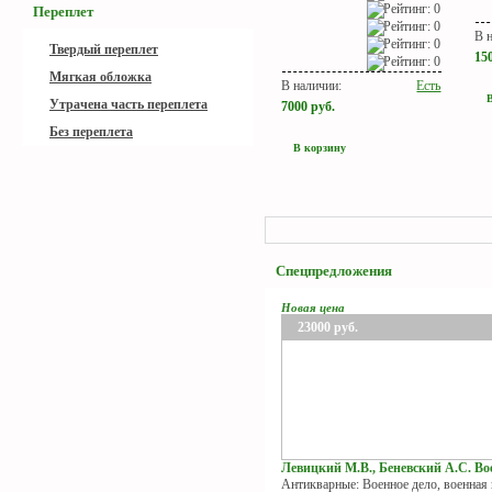
Переплет
В 
Твердый переплет
15
Мягкая обложка
В наличии:
Есть
Утрачена часть переплета
7000
руб.
Без переплета
В корзину
Спецпредложения
Новая цена
23000
руб.
Левицкий М.В., Беневский А.С. Вое
Антикварные: Военное дело, военная