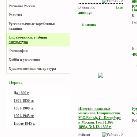
ор
ру
Регионы России
В наличии:
Есть
Ни
4000
руб.
г.
Религия
Ре
Русскоязычные зарубежные
В корзину
издания
Справочники, учебная
литература
В 
Философия
40
Хобби и увлечения
Художественная литература
Период
До 1800 г.
1801-1850 гг.
1851-1900 гг.
Известия книжных
Ру
магазинов Товарищества
6, 
1901-1945 гг.
М.О.Вольф. С.-Петербург
Ре
и Москва. Год I (1897-
После 1945 г.
1898). №1-12. 1898 г.
Рейтинг