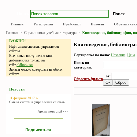
Поиск
Главная
Регистрация
Прайс-лист
Новости
Обратная связ
Главная
>
Справочники, учебная литература
>
Книговедение, библиография, п
ВАЖНО!
Книговедение, библиогра
Идёт смена системы управления
сайтом.
Сортировка по полю:
Название
Цена
Все новые поступления книг
добавляются только на
Поиск по
сайт
oldbook.su
категории:
Заказы можно совершать на обоих
сайтах.
от:
Сбросить фильтр
Новости
11 февраля 2017 г.
Смена системы управления сайтом.
Архив новостей>>>