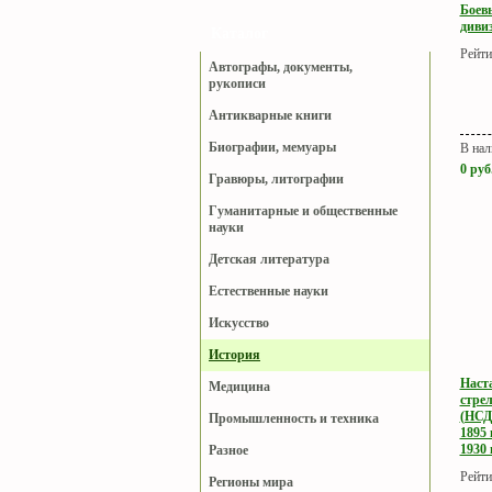
Боев
дивиз
Каталог
Рейти
Автографы, документы,
рукописи
Антикварные книги
Биографии, мемуары
В нал
0
руб
Гравюры, литографии
Гуманитарные и общественные
науки
Детская литература
Естественные науки
Искусство
История
Наст
Медицина
стре
(НСД-
Промышленность и техника
1895 
1930 г
Разное
Рейти
Регионы мира