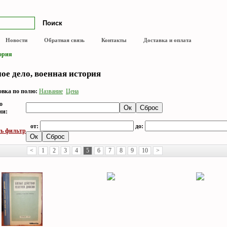
Новости
Обратная связь
Контакты
Доставка и оплата
тория
ое дело, военная история
вка по полю:
Название
Цена
о
ии:
от:
до:
ь фильтр
<
1
2
3
4
5
6
7
8
9
10
>