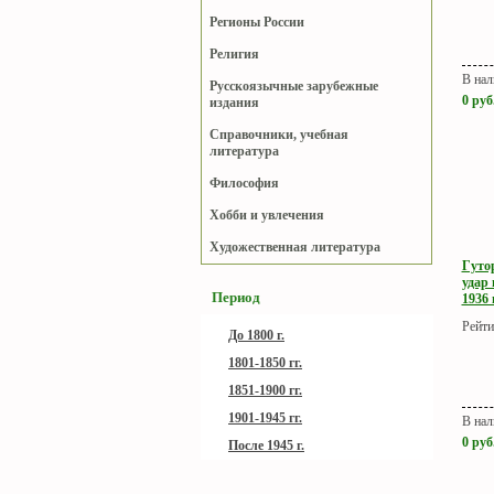
Регионы России
Религия
В нал
Русскоязычные зарубежные
0
руб
издания
Справочники, учебная
литература
Философия
Хобби и увлечения
Художественная литература
Гуто
удар 
Период
1936 г
Рейти
До 1800 г.
1801-1850 гг.
1851-1900 гг.
1901-1945 гг.
В нал
0
руб
После 1945 г.