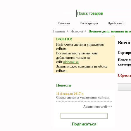
Поиск
Главная
Регистрация
Прайс-лист
Главная
>
История
>
Военное дело, военная ис
ВАЖНО!
Военн
Идёт смена системы управления
сайтом.
Сортиро
Все новые поступления книг
добавляются только на
Поиск п
сайт
oldbook.su
категор
Заказы можно совершать на обоих
сайтах.
Сбросит
Новости
11 февраля 2017 г.
Смена системы управления сайтом.
Архив новостей>>>