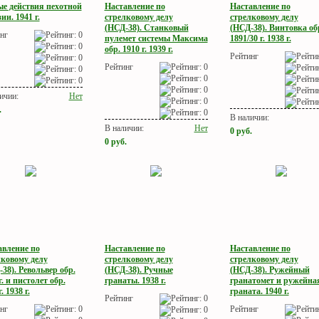
ые действия пехотной
Наставление по
Наставление по
ии. 1941 г.
стрелковому делу
стрелковому делу
(НСД-38). Станковый
(НСД-38). Винтовка об
нг
пулемет системы Максима
1891/30 г. 1938 г.
обр. 1910 г. 1939 г.
Рейтинг
Рейтинг
ичии:
Нет
.
В наличии:
В наличии:
Нет
0
руб.
0
руб.
авление по
Наставление по
Наставление по
лковому делу
стрелковому делу
стрелковому делу
38). Револьвер обр.
(НСД-38). Ручные
(НСД-38). Ружейный
г. и пистолет обр.
гранаты. 1938 г.
гранатомет и ружейна
. 1938 г.
граната. 1940 г.
Рейтинг
нг
Рейтинг