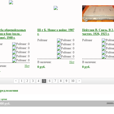
ба общевойсковых
Ш-т Б. Новое о войне. 1907
Цейтлин В. Связь. В 2-
в в бою (полк -
г.
частях. 1926, 1925 г.
ия). 1940 г.
Рейтинг
Рейтинг
нг
В наличии:
Нет
В наличии:
ичии:
Нет
0
руб.
0
руб.
.
<
1
2
3
4
5
6
7
8
9
10
>
предложения
я цена
000
руб.
26000