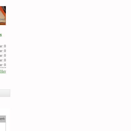
х
Нет
руб.