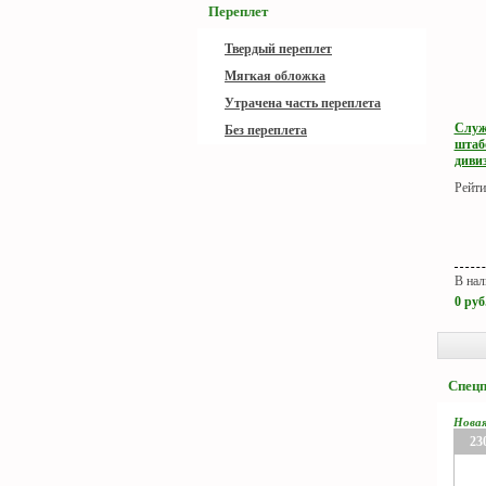
Переплет
Твердый переплет
Мягкая обложка
Утрачена часть переплета
Служ
Без переплета
штабо
дивиз
Рейти
В нал
0
руб
Спец
Нова
23