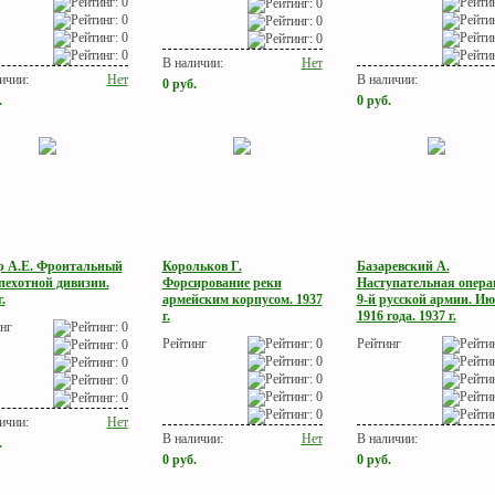
В наличии:
Нет
ичии:
Нет
В наличии:
0
руб.
.
0
руб.
р А.Е. Фронтальный
Корольков Г.
Базаревский А.
пехотной дивизии.
Форсирование реки
Наступательная опера
.
армейским корпусом. 1937
9-й русской армии. И
г.
1916 года. 1937 г.
нг
Рейтинг
Рейтинг
ичии:
Нет
В наличии:
Нет
В наличии:
.
0
руб.
0
руб.