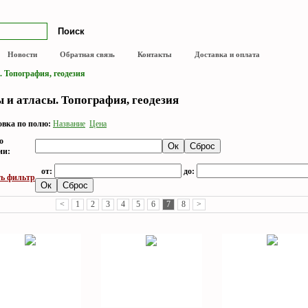
Новости
Обратная связь
Контакты
Доставка и оплата
 Топография, геодезия
 и атласы. Топография, геодезия
вка по полю:
Название
Цена
о
ии:
от:
до:
ь фильтр
<
1
2
3
4
5
6
7
8
>