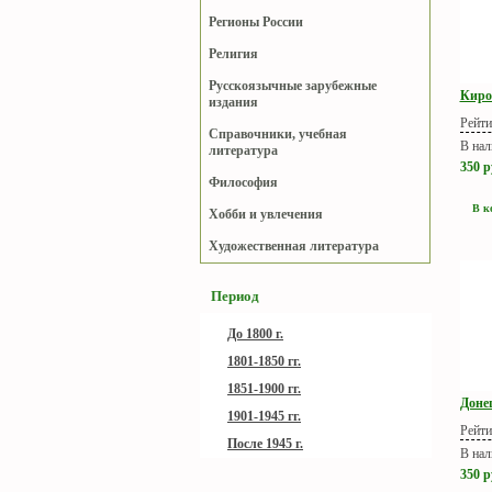
Регионы России
Религия
Русскоязычные зарубежные
Киров
издания
Рейти
Справочники, учебная
В нал
литература
350
р
Философия
В к
Хобби и увлечения
Художественная литература
Период
До 1800 г.
1801-1850 гг.
1851-1900 гг.
Донец
1901-1945 гг.
Рейти
После 1945 г.
В нал
350
р