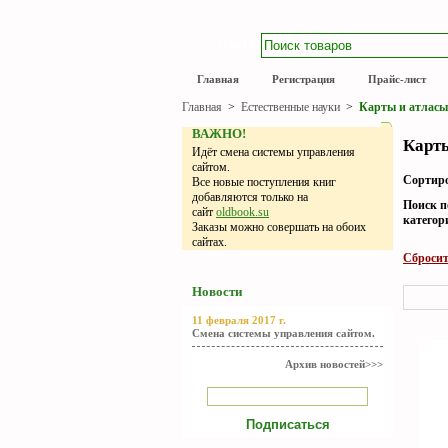
Поиск
Главная
Регистрация
Прайс-лист
Главная
>
Естественные науки
>
Карты и атласы.
ВАЖНО!
Карты
Идёт смена системы управления
сайтом.
Сортиро
Все новые поступления книг
добавляются только на
Поиск п
сайт
oldbook.su
категор
Заказы можно совершать на обоих
сайтах.
Сбросит
Новости
11 февраля 2017 г.
Смена системы управления сайтом.
Архив новостей>>>