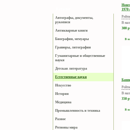
Новг
Каталог
1970 г
Рейти
Автографы, документы,
рукописи
В нал
300
р
Антикварные книги
Биографии, мемуары
В к
Гравюры, литографии
Гуманитарные и общественные
науки
Детская литература
Естественные науки
Башк
Искусство
Рейти
В нал
История
350
р
Медицина
В к
Промышленность и техника
Разное
Регионы мира