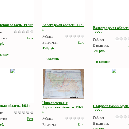
ская область. 1970 г.
Вологодская область. 1971
Волгоградская область
г.
нг
1975 г.
Рейтинг
ичии:
Есть
Рейтинг
В наличии:
Есть
уб.
В наличии:
350
руб.
350
руб.
орзину
В корзину
В корзину
Николаевская и
кая область. 1981 г.
Ставропольский край.
Херсонская области. 1968
1975 г.
г.
нг
Рейтинг
Рейтинг
ичии:
Есть
В наличии:
уб.
В наличии:
Есть
400
руб.